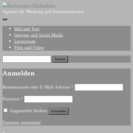
Skip
to
Agentur für Werbung und Kommunikation
content
Bild und Text
Internet und Social Media
Livestream
Film und Video
Suchen
Suchen
nach:
Anmelden
Erforderlich
Benutzername oder E-Mail-Adresse
*
Erforderlich
Passwort
*
Angemeldet bleiben
Anmelden
Passwort vergessen?