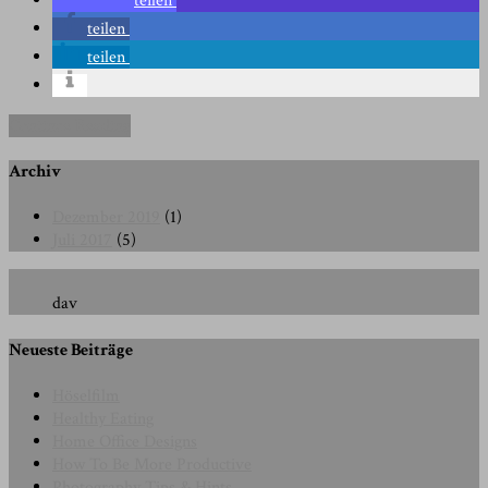
teilen
teilen
teilen
Continue Reading
Archiv
Dezember 2019
(1)
Juli 2017
(5)
dav
Neueste Beiträge
Höselfilm
Healthy Eating
Home Office Designs
How To Be More Productive
Photography Tips & Hints