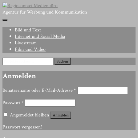
Skip
to
Agentur für Werbung und Kommunikation
content
Bild und Text
Internet und Social Media
Livestream
Film und Video
Suchen
Suchen
nach:
Anmelden
Erforderlich
Benutzername oder E-Mail-Adresse
*
Erforderlich
Passwort
*
Angemeldet bleiben
Anmelden
Passwort vergessen?