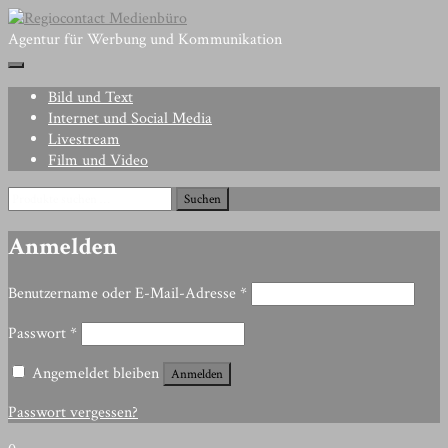
Skip
to
Agentur für Werbung und Kommunikation
content
Bild und Text
Internet und Social Media
Livestream
Film und Video
Suchen
Suchen
nach:
Anmelden
Erforderlich
Benutzername oder E-Mail-Adresse
*
Erforderlich
Passwort
*
Angemeldet bleiben
Anmelden
Passwort vergessen?