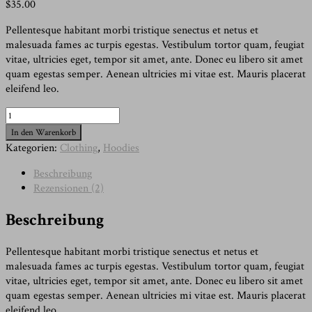
$
35.00
Pellentesque habitant morbi tristique senectus et netus et
malesuada fames ac turpis egestas. Vestibulum tortor quam, feugiat
vitae, ultricies eget, tempor sit amet, ante. Donec eu libero sit amet
quam egestas semper. Aenean ultricies mi vitae est. Mauris placerat
eleifend leo.
Happy
Ninja
In den Warenkorb
Menge
Kategorien:
Clothing
,
Hoodies
Beschreibung
Rezensionen (2)
Beschreibung
Pellentesque habitant morbi tristique senectus et netus et
malesuada fames ac turpis egestas. Vestibulum tortor quam, feugiat
vitae, ultricies eget, tempor sit amet, ante. Donec eu libero sit amet
quam egestas semper. Aenean ultricies mi vitae est. Mauris placerat
eleifend leo.