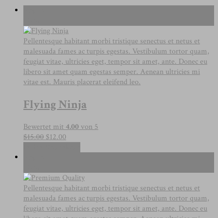
Angebot!
-20%
Pellentesque habitant morbi tristique senectus et netus et
malesuada fames ac turpis egestas. Vestibulum tortor quam,
feugiat vitae, ultricies eget, tempor sit amet, ante. Donec eu
libero sit amet quam egestas semper. Aenean ultricies mi
vitae est. Mauris placerat eleifend leo.
Flying Ninja
Bewertet mit
4.00
von 5
Ursprünglicher
Aktueller
$
15.00
$
12.00
Preis
Preis
In den Warenkorb
war:
ist:
Angebot!
$15.00
$12.00.
-20%
Pellentesque habitant morbi tristique senectus et netus et
malesuada fames ac turpis egestas. Vestibulum tortor quam,
feugiat vitae, ultricies eget, tempor sit amet, ante. Donec eu