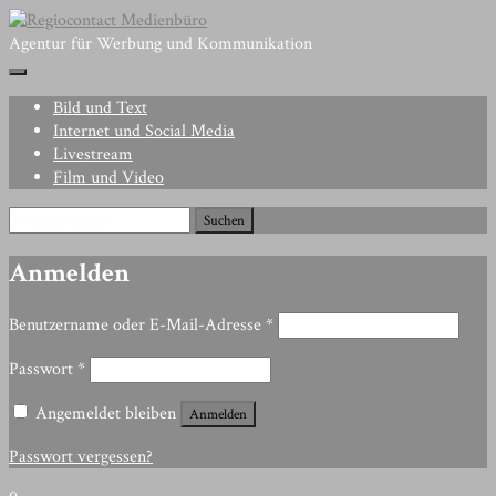
Skip
to
Agentur für Werbung und Kommunikation
content
Bild und Text
Internet und Social Media
Livestream
Film und Video
Suchen
Suchen
nach:
Anmelden
Erforderlich
Benutzername oder E-Mail-Adresse
*
Erforderlich
Passwort
*
Angemeldet bleiben
Anmelden
Passwort vergessen?