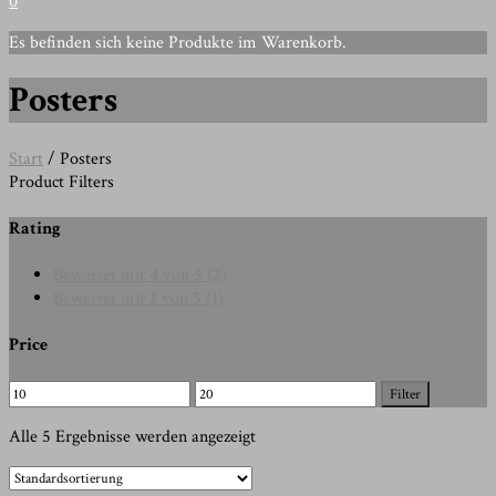
0
Es befinden sich keine Produkte im Warenkorb.
Posters
Start
/ Posters
Product Filters
Rating
Bewertet mit
4
von 5
(2)
Bewertet mit
2
von 5
(1)
Price
Min.
Max.
Filter
Preis
Preis
Alle 5 Ergebnisse werden angezeigt