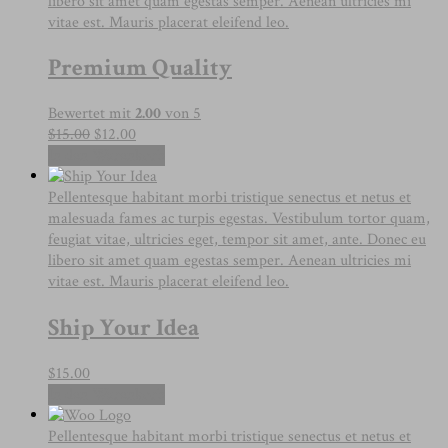
libero sit amet quam egestas semper. Aenean ultricies mi
vitae est. Mauris placerat eleifend leo.
Premium Quality
Bewertet mit
2.00
von 5
Ursprünglicher
Aktueller
$
15.00
$
12.00
Preis
Preis
In den Warenkorb
war:
ist:
$15.00
$12.00.
Pellentesque habitant morbi tristique senectus et netus et
malesuada fames ac turpis egestas. Vestibulum tortor quam,
feugiat vitae, ultricies eget, tempor sit amet, ante. Donec eu
libero sit amet quam egestas semper. Aenean ultricies mi
vitae est. Mauris placerat eleifend leo.
Ship Your Idea
$
15.00
In den Warenkorb
Pellentesque habitant morbi tristique senectus et netus et