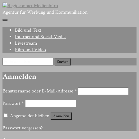
Skip
to
Agentur für Werbung und Kommunikation
content
Bild und Text
Internet und Social Media
Livestream
Film und Video
Suchen
Suchen
nach:
Anmelden
Erforderlich
Benutzername oder E-Mail-Adresse
*
Erforderlich
Passwort
*
Angemeldet bleiben
Anmelden
Passwort vergessen?