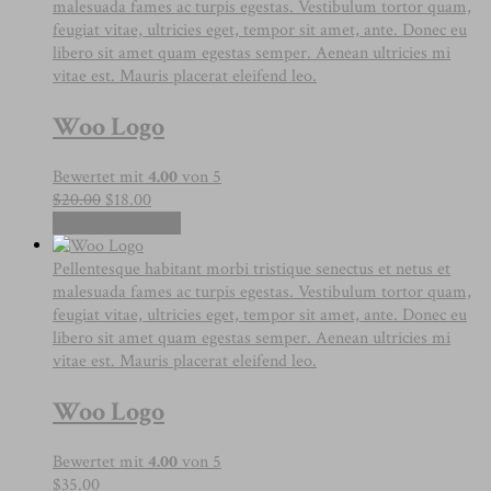
auf.
malesuada fames ac turpis egestas. Vestibulum tortor quam,
Die
feugiat vitae, ultricies eget, tempor sit amet, ante. Donec eu
Optionen
libero sit amet quam egestas semper. Aenean ultricies mi
können
vitae est. Mauris placerat eleifend leo.
auf
Woo Logo
der
Produktseite
gewählt
Bewertet mit
4.00
von 5
werden
Ursprünglicher
Aktueller
$
20.00
$
18.00
Preis
Preis
In den Warenkorb
war:
ist:
$20.00
$18.00.
Pellentesque habitant morbi tristique senectus et netus et
malesuada fames ac turpis egestas. Vestibulum tortor quam,
feugiat vitae, ultricies eget, tempor sit amet, ante. Donec eu
libero sit amet quam egestas semper. Aenean ultricies mi
vitae est. Mauris placerat eleifend leo.
Woo Logo
Bewertet mit
4.00
von 5
$
35.00