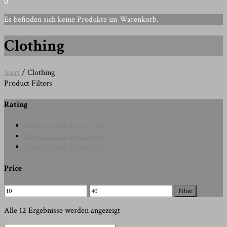
0
Es befinden sich keine Produkte im Warenkorb.
Clothing
Start
/ Clothing
Product Filters
Rating
Bewertet mit
5
von 5
(5)
Bewertet mit
4
von 5
(5)
Bewertet mit
3
von 5
(1)
Price
Min.
Max.
Filter
Preis
Preis
Alle 12 Ergebnisse werden angezeigt