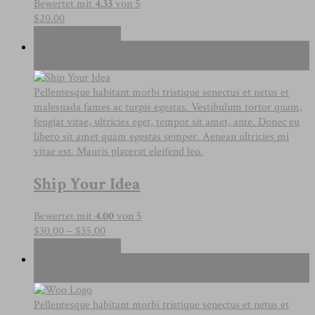
Bewertet mit
4.33
von 5
$
20.00
Dieses
Ausführung wählen
Produkt
Angebot!
weist
-14%
mehrere
Varianten
Pellentesque habitant morbi tristique senectus et netus et
auf.
malesuada fames ac turpis egestas. Vestibulum tortor quam,
Die
feugiat vitae, ultricies eget, tempor sit amet, ante. Donec eu
Optionen
libero sit amet quam egestas semper. Aenean ultricies mi
können
vitae est. Mauris placerat eleifend leo.
auf
Ship Your Idea
der
Produktseite
gewählt
Bewertet mit
4.00
von 5
werden
Preisspanne:
$
30.00
–
$
35.00
$30.00
Dieses
Ausführung wählen
bis
Produkt
Angebot!
$35.00
weist
-10%
mehrere
Varianten
Pellentesque habitant morbi tristique senectus et netus et