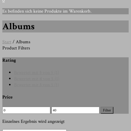
0
Es befinden sich keine Produkte im Warenkorb.
Albums
Start
/ Albums
Product Filters
Rating
Bewertet mit
5
von 5
(1)
Bewertet mit
4
von 5
(1)
Bewertet mit
3
von 5
(1)
Price
Min.
Max.
Filter
Preis
Preis
Einzelnes Ergebnis wird angezeigt