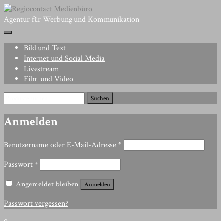
Skip
to
Agentur für Werbung und Kommunikation
content
Bild und Text
Internet und Social Media
Livestream
Film und Video
Suchen
Suchen
nach:
Anmelden
Erforderlich
Benutzername oder E-Mail-Adresse
*
Erforderlich
Passwort
*
Angemeldet bleiben
Anmelden
Passwort vergessen?