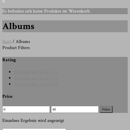
0
Es befinden sich keine Produkte im Warenkorb.
Albums
Start
/ Albums
Product Filters
Rating
Bewertet mit
5
von 5
(1)
Bewertet mit
4
von 5
(1)
Bewertet mit
3
von 5
(1)
Price
Min.
Max.
Filter
Preis
Preis
Einzelnes Ergebnis wird angezeigt