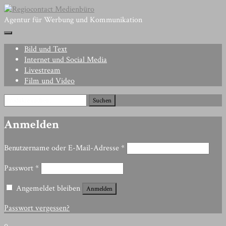
Skip
to
Agentur für Werbung und Kommunikation
content
Bild und Text
Internet und Social Media
Livestream
Film und Video
Suchen
Suchen
nach:
Anmelden
Erforderlich
Benutzername oder E-Mail-Adresse
*
Erforderlich
Passwort
*
Angemeldet bleiben
Anmelden
Passwort vergessen?